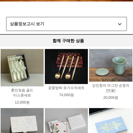
상품정보고시 보기
함께 구매한 상품
강진청자 머그잔 순청자
궁중방짜 유기수저세트
훈민정음 골드
[연꽃]
74,000원
티스푼세트
20,000원
12,000원