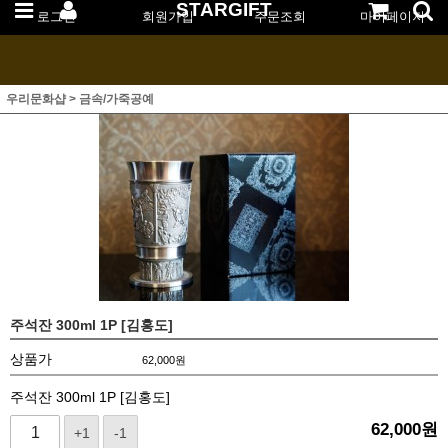
STARGIFT
로그인
회원가입
주문조회
마이페이지
우리문화샵
>
금속/가죽공예
주석잔 300ml 1P [김홍도]
상품가
62,000
원
주석잔 300ml 1P [김홍도]
62,000
원
+1
-1