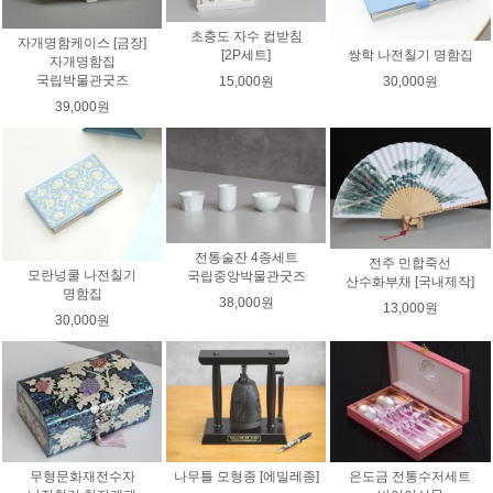
초충도 자수 컵받침
자개명함케이스 [금장]
쌍학 나전칠기 명함집
[2P세트]
자개명함집
국립박물관굿즈
30,000원
15,000원
39,000원
전통술잔 4종세트
전주 민합죽선
모란넝쿨 나전칠기
국립중앙박물관굿즈
산수화부채 [국내제작]
명함집
38,000원
13,000원
30,000원
무형문화재전수자
나무틀 모형종 [에밀레종]
은도금 전통수저세트