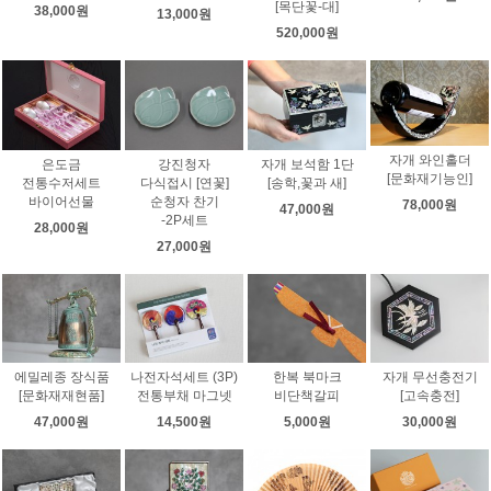
[목단꽃-대]
38,000원
13,000원
520,000원
자개 와인홀더
은도금
강진청자
자개 보석함 1단
[문화재기능인]
전통수저세트
다식접시 [연꽃]
[송학,꽃과 새]
바이어선물
순청자 찬기
78,000원
47,000원
-2P세트
28,000원
27,000원
에밀레종 장식품
나전자석세트 (3P)
한복 북마크
자개 무선충전기
[문화재재현품]
전통부채 마그넷
비단책갈피
[고속충전]
47,000원
14,500원
5,000원
30,000원