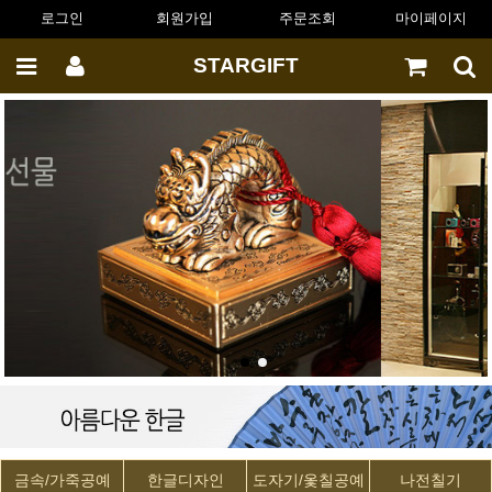
로그인
회원가입
주문조회
마이페이지
STARGIFT
금속/가죽공예
한글디자인
도자기/옻칠공예
나전칠기