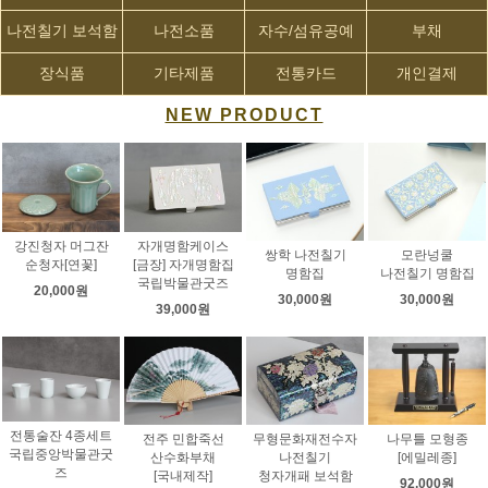
나전칠기 보석함
나전소품
자수/섬유공예
부채
장식품
기타제품
전통카드
개인결제
NEW PRODUCT
강진청자 머그잔
자개명함케이스
쌍학 나전칠기
모란넝쿨
순청자[연꽃]
[금장] 자개명함집
명함집
나전칠기 명함집
국립박물관굿즈
20,000원
30,000원
30,000원
39,000원
전통술잔 4종세트
전주 민합죽선
무형문화재전수자
나무틀 모형종
국립중앙박물관굿
산수화부채
나전칠기
[에밀레종]
즈
[국내제작]
청자개패 보석함
92,000원