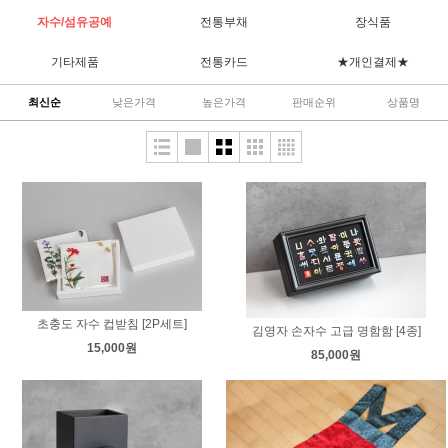
자수/섬유공예
전통부채
장식품
기타제품
전통카드
★개인결제★
최신순
낮은가격
높은가격
판매순위
상품명
초충도 자수 컵받침 [2P세트]
김영자 손자수 고급 명함함 [4종]
15,000원
85,000원