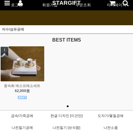
STARGIFT
로그인
회원가입
주문조회
마이페이지
자수/섬유공예
BEST ITEMS
1
풍속화 에스프레소세트
62,000원
금속/가죽공예
한글 디자인 [이건만]
도자기/옻칠공예
나전칠기공예
나전칠기 [보석함]
나전소품