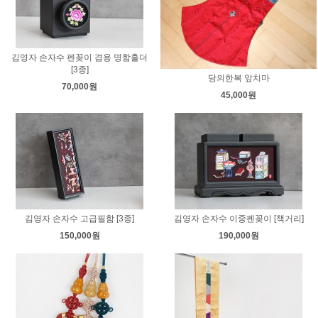
김영자 손자수 펜꽂이 겸용 명함홀더
[3종]
당의한복 앞치마
70,000원
45,000원
김영자 손자수 고급필함 [3종]
김영자 손자수 이중펜꽂이 [책거리]
150,000원
190,000원