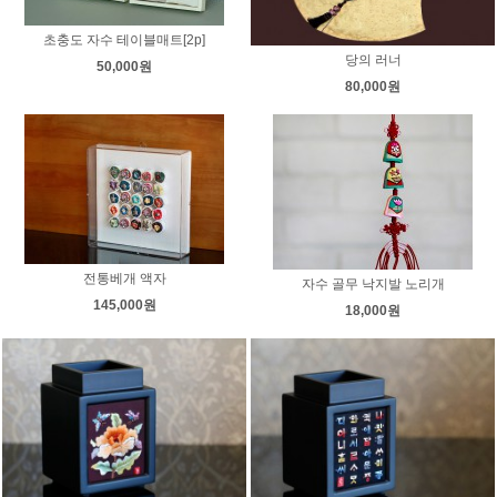
초충도 자수 테이블매트[2p]
당의 러너
50,000원
80,000원
전통베개 액자
자수 골무 낙지발 노리개
145,000원
18,000원