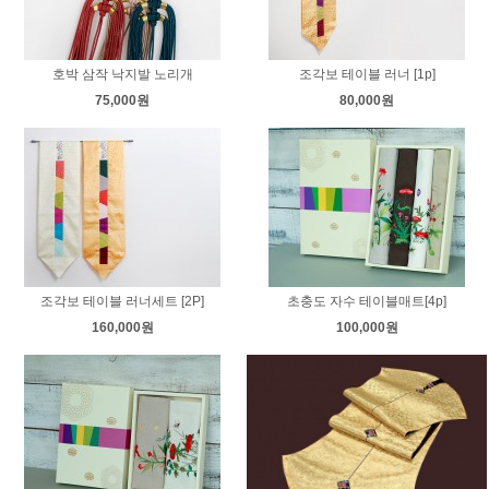
호박 삼작 낙지발 노리개
조각보 테이블 러너 [1p]
75,000원
80,000원
조각보 테이블 러너세트 [2P]
초충도 자수 테이블매트[4p]
160,000원
100,000원