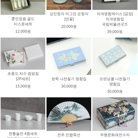
강진청자 머그잔 순청자
자개명함케이스 [금장]
훈민정음 골드
[연꽃]
자개명함집
티스푼세트
국립박물관굿즈
20,000원
12,000원
39,000원
초충도 자수 컵받침
쌍학 나전칠기 명함집
모란넝쿨 나전칠기
[2P세트]
명함집
30,000원
15,000원
30,000원
전통술잔 4종세트
전주 민합죽선
무형문화재전수자