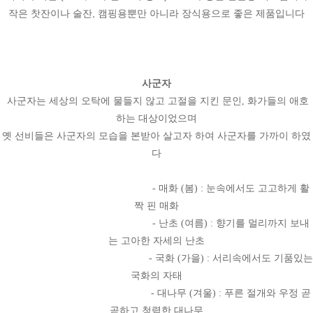
작은 찻잔이나 술잔, 캠핑용뿐만 아니라 장식용으로 좋은 제품입니다
사군자
사군자는 세상의 오탁에 물들지 않고 고절을 지킨 문인, 화가들의 애호
하는 대상이었으며
옛 선비들은 사군자의 모습을 본받아 살고자 하여 사군자를 가까이 하였
다
- 매화 (봄) : 눈속에서도 고고하게 활
짝 핀 매화
- 난초 (여름) : 향기를 멀리까지 보내
는 고아한 자세의 난초
- 국화 (가을) : 서리속에서도 기품있는
국화의 자태
- 대나무 (겨울) : 푸른 절개와 우정 곧
곧하고 청렴한 대나무