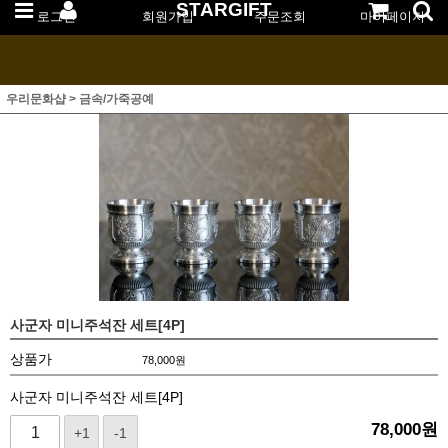
STARGIFT
로그인
회원가입
주문조회
마이페이지
우리문화샵
>
금속/가죽공예
사군자 미니주석잔 세트[4P]
상품가
78,000
원
사군자 미니주석잔 세트[4P]
78,000
원
+1
-1