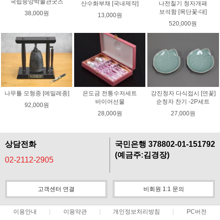
국립중앙박물관굿즈
산수화부채 [국내제작]
나전칠기 청자개패
보석함 [목단꽃-대]
38,000원
13,000원
520,000원
나무틀 모형종 [에밀레종]
은도금 전통수저세트
강진청자 다식접시 [연꽃]
바이어선물
순청자 찬기 -2P세트
92,000원
28,000원
27,000원
상담전화
국민은행 378802-01-151792
(예금주:김경장)
02-2112-2905
고객센터 연결
비회원 1:1 문의
이용안내
이용약관
개인정보처리방침
PC버전