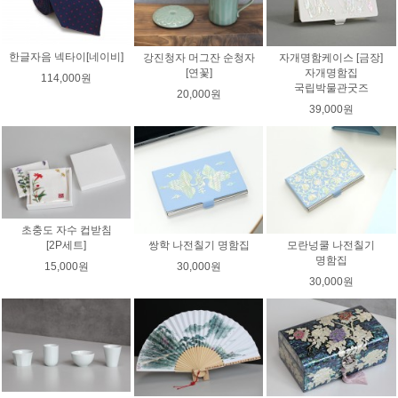
한글자음 넥타이[네이비]
강진청자 머그잔 순청자
자개명함케이스 [금장]
[연꽃]
자개명함집
114,000원
국립박물관굿즈
20,000원
39,000원
초충도 자수 컵받침
쌍학 나전칠기 명함집
모란넝쿨 나전칠기
[2P세트]
명함집
30,000원
15,000원
30,000원