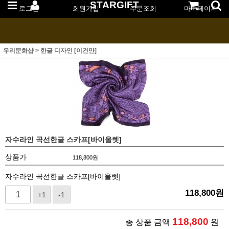
STARGIFT
로그인
회원가입
주문조회
마이페이지
우리문화샵
>
한글 디자인 [이건만]
자수라인 곡선한글 스카프[바이올렛]
상품가
118,800
원
자수라인 곡선한글 스카프[바이올렛]
118,800
원
+1
-1
118,800
총 상품 금액
원