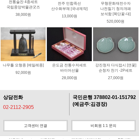
전통술잔 4종세트
전주 민합죽선
무형문화재전수자
국립중앙박물관굿즈
산수화부채 [국내제작]
나전칠기 청자개패
보석함 [목단꽃-대]
38,000원
13,000원
520,000원
나무틀 모형종 [에밀레종]
은도금 전통수저세트
강진청자 다식접시 [연꽃]
바이어선물
순청자 찬기 -2P세트
92,000원
28,000원
27,000원
상담전화
국민은행 378802-01-151792
(예금주:김경장)
02-2112-2905
고객센터 연결
비회원 1:1 문의