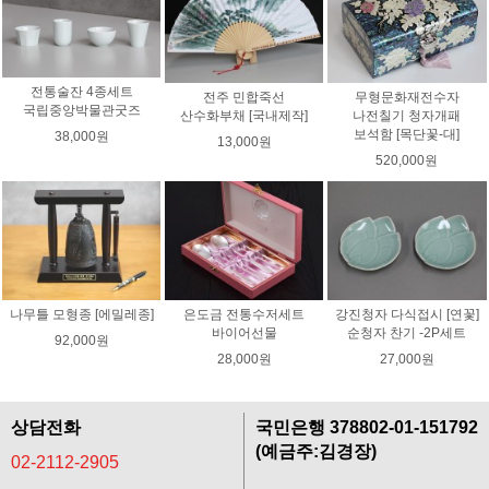
전통술잔 4종세트
전주 민합죽선
무형문화재전수자
국립중앙박물관굿즈
산수화부채 [국내제작]
나전칠기 청자개패
보석함 [목단꽃-대]
38,000원
13,000원
520,000원
나무틀 모형종 [에밀레종]
은도금 전통수저세트
강진청자 다식접시 [연꽃]
바이어선물
순청자 찬기 -2P세트
92,000원
28,000원
27,000원
상담전화
국민은행 378802-01-151792
(예금주:김경장)
02-2112-2905