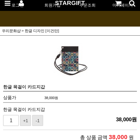
STARGIFT
로그인
회원가입
주문조회
마이페이지
우리문화샵
>
한글 디자인 [이건만]
한글 목걸이 카드지갑
상품가
38,000
원
한글 목걸이 카드지갑
38,000
원
+1
-1
38,000
총 상품 금액
원