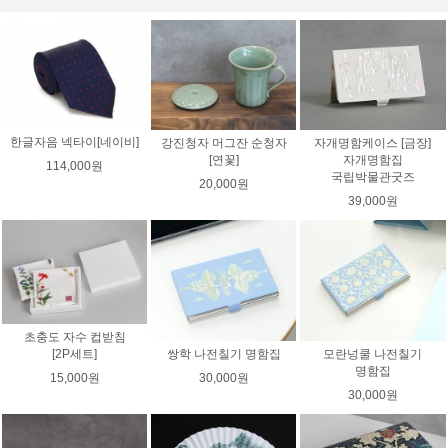
한글자음 넥타이[네이비]
강진청자 머그잔 순청자
자개명함케이스 [금장]
[연꽃]
자개명함집
114,000원
국립박물관굿즈
20,000원
39,000원
초충도 자수 컵받침
쌍학 나전칠기 명함집
모란넝쿨 나전칠기
[2P세트]
명함집
30,000원
15,000원
30,000원