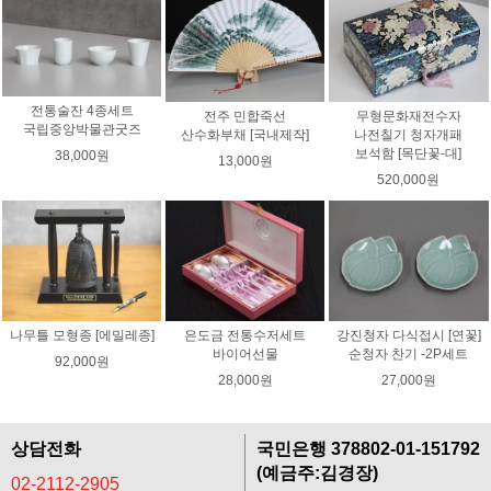
전통술잔 4종세트
전주 민합죽선
무형문화재전수자
국립중앙박물관굿즈
산수화부채 [국내제작]
나전칠기 청자개패
보석함 [목단꽃-대]
38,000원
13,000원
520,000원
나무틀 모형종 [에밀레종]
은도금 전통수저세트
강진청자 다식접시 [연꽃]
바이어선물
순청자 찬기 -2P세트
92,000원
28,000원
27,000원
상담전화
국민은행 378802-01-151792
(예금주:김경장)
02-2112-2905