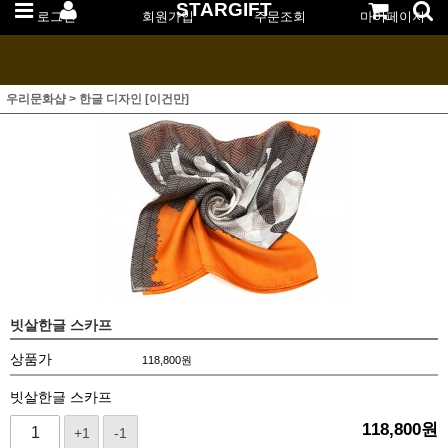
STARGIFT
로그인
회원가입
주문조회
마이페이지
우리문화샵
>
한글 디자인 [이건만]
빗살한글 스카프
상품가
118,800
원
빗살한글 스카프
118,800
원
+1
-1