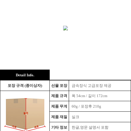
Detail Info.
포장 규격 (종이상자)
선물 포장
금속장식 고급포장 제공
제품 규격
폭
54cm / 길이 172cm
제품 무게
60
g / 포장후 210g
제품 재질
실크
기타 정보
한글,영문
설명서 포함