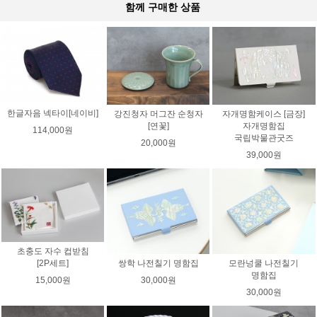
함께 구매한 상품
한글자음 넥타이[네이비]
강진청자 머그잔 순청자
자개명함케이스 [금장]
[연꽃]
자개명함집
114,000원
국립박물관굿즈
20,000원
39,000원
초충도 자수 컵받침
쌍학 나전칠기 명함집
모란넝쿨 나전칠기
[2P세트]
명함집
30,000원
15,000원
30,000원